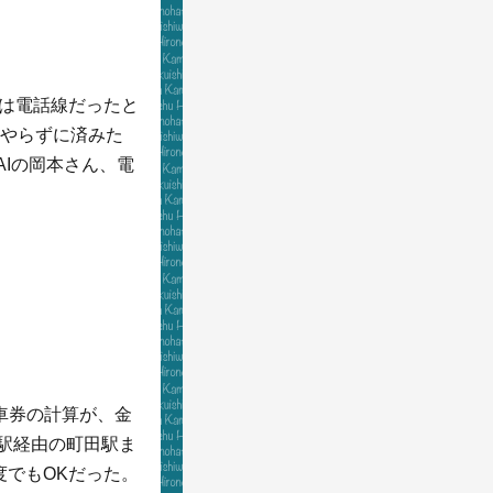
内は電話線だったと
上やらずに済みた
AIの岡本さん、電
車券の計算が、金
浜駅経由の町田駅ま
度でもOKだった。