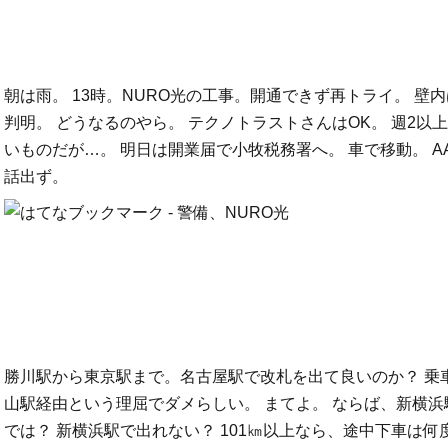
朝は雨。 13時。NURO光の工事。開通できず再トライ。 壁
判明。 どうなるのやら。 テクノトラストさんはOK。 週2以
いものだが…。 明日は開業届で小牧税務署へ。 車で移動。 A
話出ず。
勝川駅から東京駅まで。名古屋駅で改札を出て良いのか？ 乗
山駅経由という理屈でダメらしい。 まてよ。 ならば、新横
では？ 新横浜駅で出れない？ 101㎞以上なら、途中下車は何