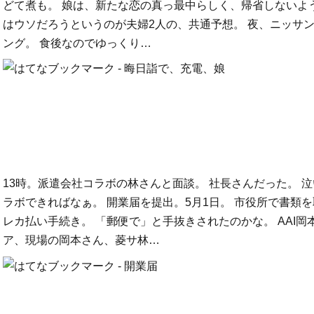
どて煮も。 娘は、新たな恋の真っ最中らしく、帰省しないよ
はウソだろうというのが夫婦2人の、共通予想。 夜、ニッサ
ング。 食後なのでゆっくり…
13時。派遣会社コラボの林さんと面談。 社長さんだった。 泣
ラボできればなぁ。 開業届を提出。5月1日。 市役所で書類
レカ払い手続き。 「郵便で」と手抜きされたのかな。 AAI岡
ア、現場の岡本さん、菱サ林…