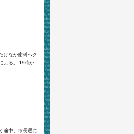
、たけなか歯科へク
による。 19時か
行く途中、市長選に